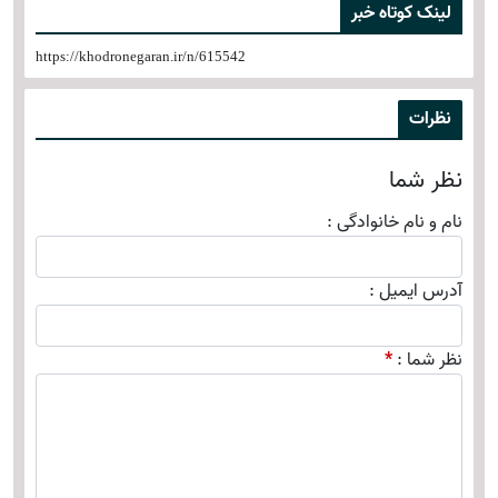
لینک کوتاه خبر
https://khodronegaran.ir/n/615542
نظرات
نظر شما
نام و نام خانوادگی
:
آدرس ایمیل
:
نظر شما
: