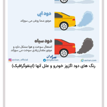
رنگ های دود اگزوز خودرو و علل آنها (اینفوگرافیک)