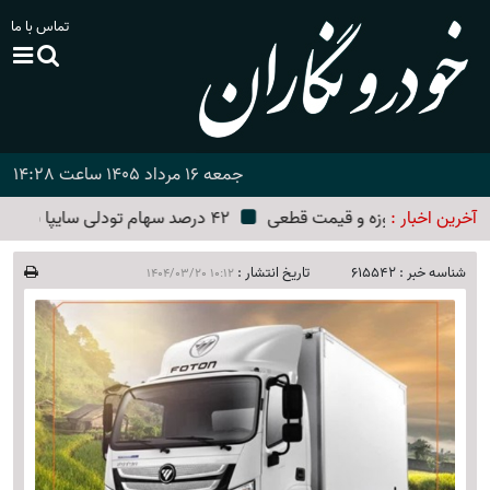
تماس با ما
جمعه 16 مرداد 1405 ساعت 14:28
قیمت قطعی
آخرین اخبار :
­42 درصد سهام تودلی سایپا باید عرضه شود
شناسه خبر :
615542
تاریخ انتشار :
1404/03/20 10:12