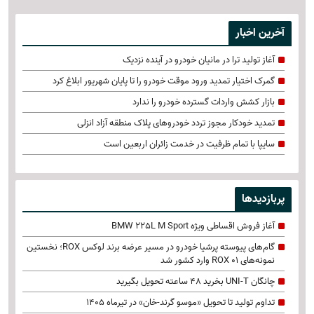
آخرین اخبار
آغاز تولید ترا در مانیان خودرو در آینده نزدیک
گمرک اختیار تمدید ورود موقت خودرو را تا پایان شهریور ابلاغ کرد
بازار کشش واردات گسترده خودرو را ندارد
تمدید خودکار مجوز تردد خودروهای پلاک منطقه آزاد انزلی
سایپا با تمام ظرفیت در خدمت زائران اربعین است
پربازدیدها
آغاز فروش اقساطی ویژه BMW 225L M Sport
گام‌های پیوسته پرشیا خودرو در مسیر عرضه برند لوکس ROX؛ نخستین
نمونه‌های ROX 01 وارد کشور شد
چانگان UNI-T بخرید 48 ساعته تحویل بگیرید
تداوم تولید تا تحویل «موسو گرند-خان» در تیرماه 1405