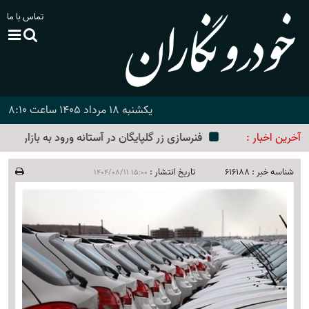
تماس با ما
یکشنبه 18 مرداد 1405 ساعت 8:10
آخرین اخبار :
فنرسازی زر گلپایگان در آستانه ورود به بازار سرمایه
شناسه خبر :
616188
تاریخ انتشار :
1404/08/11 15:00