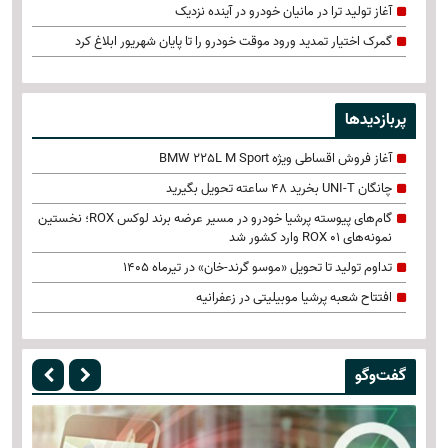
آغاز تولید ترا در مانیان خودرو در آینده نزدیک
گمرک اختیار تمدید ورود موقت خودرو را تا پایان شهریور ابلاغ کرد
پربازدیدها
آغاز فروش اقساطی ویژه BMW 225L M Sport
چانگان UNI-T بخرید 48 ساعته تحویل بگیرید
گام‌های پیوسته پرشیا خودرو در مسیر عرضه برند لوکس ROX؛ نخستین
نمونه‌های ROX 01 وارد کشور شد
تداوم تولید تا تحویل «موسو گرند-خان» در تیرماه 1405
افتتاح شعبه پرشیا موبیلیتی در زعفرانیه
گفت‌وگو