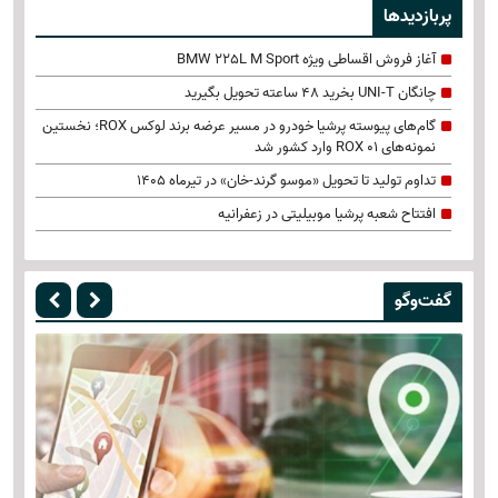
پربازدیدها
آغاز فروش اقساطی ویژه BMW 225L M Sport
چانگان UNI-T بخرید 48 ساعته تحویل بگیرید
گام‌های پیوسته پرشیا خودرو در مسیر عرضه برند لوکس ROX؛ نخستین
نمونه‌های ROX 01 وارد کشور شد
تداوم تولید تا تحویل «موسو گرند-خان» در تیرماه 1405
افتتاح شعبه پرشیا موبیلیتی در زعفرانیه
گفت‌وگو