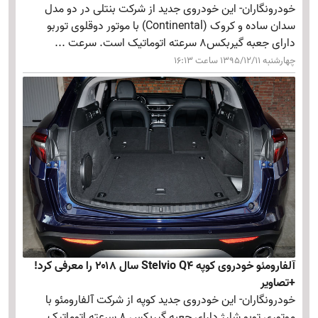
خودرونگاران- این خودروی جدید از شرکت بنتلی در دو مدل
سدان ساده و کروک (Continental) با موتور دوقلوی توربو
دارای جعبه گیربکس8 سرعته اتوماتیک است. سرعت ...
چهارشنبه 1395/12/11 ساعت 16:13
آلفارومئو خودروی کوپه Stelvio Q4 سال ۲۰۱۸ را معرفی کرد!
+تصاویر
خودرونگاران- این خودروی جدید کوپه از شرکت آلفارومئو با
موتوری توبو شارژ دارای جعبه گیربکس 8 سرعته اتوماتیک