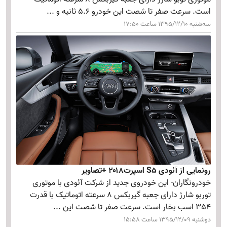
است. سرعت صفر تا شصت این خودرو 5.6 ثانیه و ...
سه‌شنبه 1395/12/10 ساعت 17:50
رونمایی از آئودی S۵ اسپرت۲۰۱۸ +تصاویر
خودرونگاران- این خودروی جدید از شرکت آئودی با موتوری
توربو شارژ دارای جعبه گیربکس 8 سرعته اتوماتیک با قدرت
354 اسب بخار است. سرعت صفر تا شصت این ...
دوشنبه 1395/12/09 ساعت 15:58