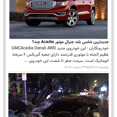
جدیدترین شاسی بلند جنرال موتور Acadia چند؟
خودرونگاران - این خودروی جدید GMCAcadia Denali AWD
عظیم الجثه با موتوری قدرتمند دارای جعبه گیربکس 6 سرعته
اتوماتیک است. سرعت صفر تا شصت این خودروی ...
یکشنبه 1395/12/08 ساعت 17:02